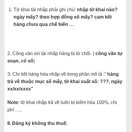
Tờ khai tái nhập phải ghi chú:
nhập tờ khai nào?
ngày mấy? theo hợp đồng số mấy? cam kết
hàng chưa qua chế biến …
2. Công văn xin tái nhâp hàng bị từ chối. (
công văn tự
soạn, có số
)
3. Chi tiết hàng hóa nhập về trong phần mô tả :”
hàng
trả về thuộc mục số mấy, tờ khai xuất số: ???, ngày
xx/xx/xxxx”
Note:
tờ khai nhập trả về luôn bị kiểm hóa 100%, chi
phí …..
II. Đăng ký không thu thuế: