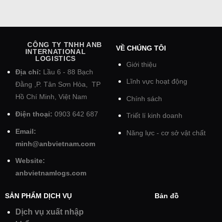
CÔNG TY TNHH ANB
VỀ CHÚNG TÔI
INTERNATIONAL
LOGISTICS
Giới thiệu
Địa chỉ:
Lầu 6 - 88 Bạch
Lĩnh vực hoạt động
Đằng ,P. Tân Sơn Hòa, TP
Hồ Chí Minh, Việt Nam
Chính sách
Điện thoại:
0903 642 687
Triết lí kinh doanh
Email:
Năng lực - cơ sở vật chất
minh@anbvietnam.com
Website:
anbvietnamlogs.com
SẢN PHẨM DỊCH VỤ
Bản đồ
Dịch vụ xuất nhập