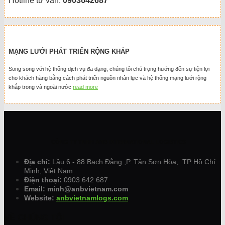
Hotline tư vấn:
0903642687
MẠNG LƯỚI PHÁT TRIỂN RỘNG KHẮP
Song song với hệ thống dịch vụ đa dạng, chúng tôi chú trọng hướng đến sự tiện lợi
cho khách hàng bằng cách phát triển nguồn nhân lực và hệ thống mạng lưới rộng
khắp trong và ngoài nước
read more
CÔNG TY TNHH ANB INTERNATIONAL LOGISTICS
Địa chỉ:
Lầu 6 - 88 Bạch Đằng ,P. Tân Sơn Hòa, TP Hồ Chí
Minh, Việt Nam
Điện thoại:
0903 642 687
Email: minh@anbvietnam.com
Website:
anbvietnamlogs.com
VỀ CHÚNG TÔI