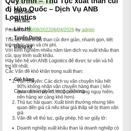
Quy trình – Thủ Tục xuất than củi
Bốc Xếp Hàng Hóa
đi Hàn Quốc – Dịch Vụ ANB
Báo Giá
Logistics
Tin tức
Liên Hệ
Posted on
09/08/2022
06/04/2026
by
admin
Tuyển Dụng
Thủ tục xuất khẩu than củi đơn giản, nhanh gọn, tiết
kiệm thời gian và chi phí.
Đăng ký
Với kinh nghiệm nhiều năm làm dịch vụ xuất khẩu than
củi, quy trình xuất khẩu.
Hãy liên hệ với ANB Logistics để được tư vấn và hỗ
trợ tốt nhất.
Các Vấn đề khó khăn trong xuất than:
Giỏ hàng
Vận chuyển: Các dịch vụ vận chuyển hầu hết
90% không nhận vận chuyển hàng than ( liên
Chưa có sản phẩm trong giỏ hàng.
quan đến cháy nổ, thuộc diện hàng nguy hiểm,
nên hàng air càng khó hơn)
Thủ tục hải quan: Xuất bình thường nhưng liên
quan đến giá cả nếu khai giá thấp sẽ bị tham vấn
giá
Vấn đề về thủ tục, giấy phép, hồ sơ giấy tờ:
Doanh nghiệp xuất khẩu than là doanh nghiệp có