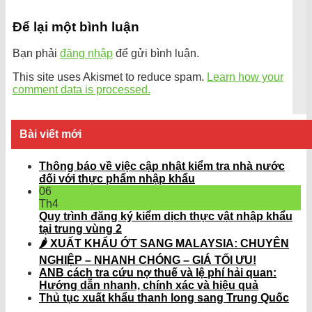
Để lại một bình luận
Bạn phải
đăng nhập
để gửi bình luận.
This site uses Akismet to reduce spam.
Learn how your
comment data is processed.
Bài viết mới
Thông báo về việc cập nhật kiểm tra nhà nước
đối với thực phẩm nhập khẩu
06
Th4
Quy trình đăng ký kiểm dịch thực vật nhập khẩu
tại trung vùng 2
🌶️ XUẤT KHẨU ỚT SANG MALAYSIA: CHUYÊN
NGHIỆP – NHANH CHÓNG – GIÁ TỐI ƯU!
ANB cách tra cứu nợ thuế và lệ phí hải quan:
Hướng dẫn nhanh, chính xác và hiệu quả
Thủ tục xuất khẩu thanh long sang Trung Quốc