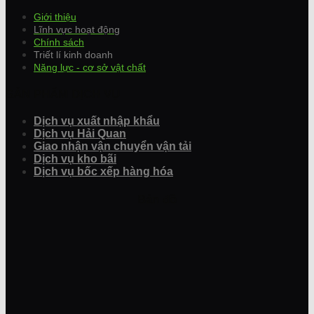
Giới thiệu
Lĩnh vực hoạt động
Chính sách
Triết lí kinh doanh
Năng lực - cơ sở vật chất
SẢN PHẨM DỊCH VỤ
Dịch vụ xuất nhập khẩu
Dịch
vụ Hải Quan
Giao nhận vận chuyển vận tải
Dịch vụ kho bãi
Dịch vụ bốc xếp hàng hóa
Bản đồ