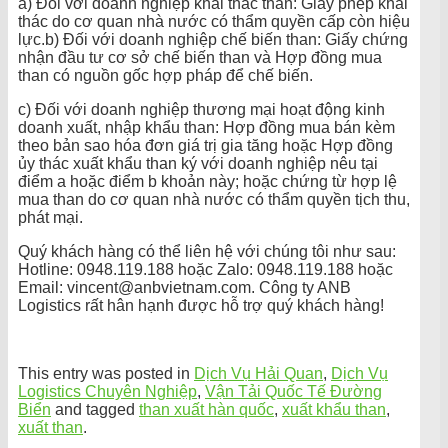
a) Đối với doanh nghiệp khai thác than: Giấy phép khai
thác do cơ quan nhà nước có thẩm quyền cấp còn hiệu
lực.b) Đối với doanh nghiệp chế biến than: Giấy chứng
nhận đầu tư cơ sở chế biến than và Hợp đồng mua
than có nguồn gốc hợp pháp để chế biến.
c) Đối với doanh nghiệp thương mại hoạt động kinh
doanh xuất, nhập khẩu than: Hợp đồng mua bán kèm
theo bản sao hóa đơn giá trị gia tăng hoặc Hợp đồng
ủy thác xuất khẩu than ký với doanh nghiệp nêu tại
điểm a hoặc điểm b khoản này; hoặc chứng từ hợp lệ
mua than do cơ quan nhà nước có thẩm quyền tịch thu,
phát mại.
Quý khách hàng có thể liên hệ với chúng tôi như sau:
Hotline: 0948.119.188 hoặc Zalo: 0948.119.188 hoặc
Email: vincent@anbvietnam.com. Công ty ANB
Logistics rất hân hạnh được hỗ trợ quý khách hàng!
This entry was posted in
Dịch Vụ Hải Quan
,
Dịch Vụ
Logistics Chuyên Nghiệp
,
Vận Tải Quốc Tế Đường
Biển
and tagged
than xuất hàn quốc
,
xuất khẩu than
,
xuất than
.