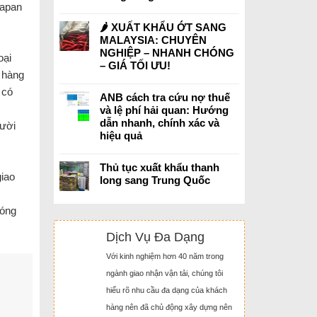
Japan
🌶️ XUẤT KHẨU ỚT SANG
MALAYSIA: CHUYÊN
NGHIỆP – NHANH CHÓNG
oại
– GIÁ TỐI ƯU!
 hàng
 có
ANB cách tra cứu nợ thuế
và lệ phí hải quan: Hướng
dẫn nhanh, chính xác và
gười
hiệu quả
Thủ tục xuất khẩu thanh
giao
long sang Trung Quốc
đóng
Dịch Vụ Đa Dạng
Với kinh nghiệm hơn 40 năm trong
ngành giao nhận vận tải, chúng tôi
hiểu rõ nhu cầu đa dạng của khách
hàng nên đã chủ động xây dựng nên