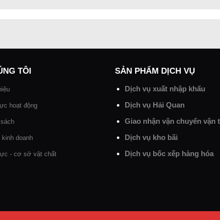
ÚNG TÔI
SẢN PHẨM DỊCH VỤ
Dịch vụ xuất nhập khẩu
hiệu
Dịch
vụ Hải Quan
vực hoạt động
Giao nhận vận chuyển vận t
 sách
Dịch vụ kho bãi
lí kinh doanh
Dịch vụ bốc xếp hàng hóa
ực - cơ sở vật chất