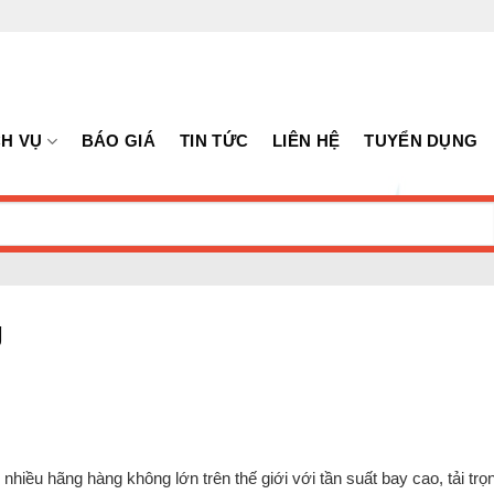
CH VỤ
BÁO GIÁ
TIN TỨC
LIÊN HỆ
TUYỂN DỤNG
g
ều hãng hàng không lớn trên thế giới với tần suất bay cao, tải trọ