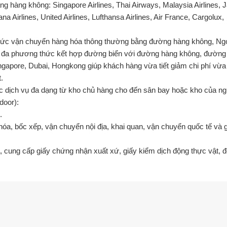
ng hàng không: Singapore Airlines, Thai Airways, Malaysia Airlines, 
iana Airlines, United Airlines, Lufthansa Airlines, Air France, Cargolux,
thức vận chuyển hàng hóa thông thường bằng đường hàng không, Ng
ển đa phương thức kết hợp đường biển với đường hàng không, đường
gapore, Dubai, Hongkong giúp khách hàng vừa tiết giảm chi phí vừa
.
c dịch vụ đa dạng từ kho chủ hàng cho đến sân bay hoặc kho của n
-door):
.
 hóa, bốc xếp, vận chuyển nội địa, khai quan, vận chuyển quốc tế và 
, cung cấp giấy chứng nhận xuất xứ, giấy kiểm dịch động thực vật, 