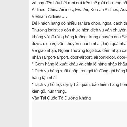
và bay đến hầu hết mọi nơi trên thế giới như các hã
Airlines, China Airlines, Eva Air, Korean Airlines, As
Vietnam Airlines….
Để khách hàng có nhiều sự lựa chọn, ngoài cách 
Thương logistics còn thực hiện dịch vụ vận chuy
không với đường hàng không, trung chuyển qua Sin
được dịch vụ vận chuyển nhanh nhất, hiệu quả nhất
Về giao nhận, Ngoại Thương logistics đảm nhận cá
nhận (airport-airport, door-airport, airport-door, door
* Gom hàng lẻ xuất khẩu và chia lẻ hàng nhập khẩu
* Dịch vụ hàng xuất nhập trọn gói từ đóng gói hàng
hàng tận nhà.
* Dịch vụ hỗ trợ: đại l‎ý hải quan, bảo hiểm hàng hóa
kiện gỗ, hun trùng…
Vận Tải Quốc Tế Đường Không