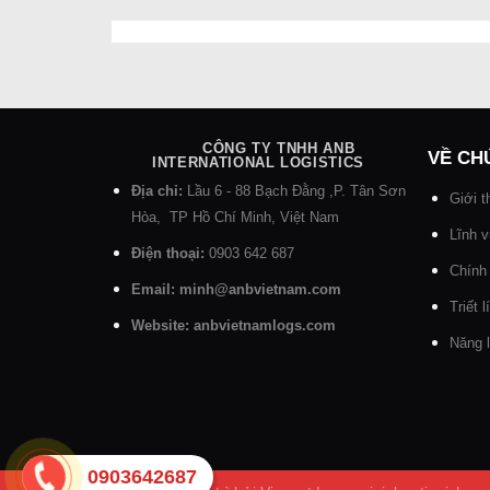
CÔNG TY TNHH ANB
VỀ CH
INTERNATIONAL LOGISTICS
Địa chỉ:
Lầu 6 - 88 Bạch Đằng ,P. Tân Sơn
Giới t
Hòa, TP Hồ Chí Minh, Việt Nam
Lĩnh 
Điện thoại:
0903 642 687
Chính
Email: minh@anbvietnam.com
Triết 
Website:
anbvietnamlogs.com
Năng l
0903642687